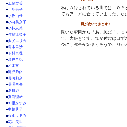
工藤友美
■
私は収録されている曲では、ＯＰ
小池栄子
■
てもアニメに合っていました。た
小阪由佳
■
小向美奈子
■
風が吹いてきます！
小林恵美
■
聞いた瞬間から「あ、風だ！」っ
佐藤江梨子
■
で、大好きです。気が付けば口ず
沢尻エリカ
■
今にも試合が始まりそうで、風が
島本里沙
■
下村真理
■
瀬戸早妃
■
相馬茜
■
滝沢乃南
■
長崎莉奈
■
長澤奈央
■
夏川純
■
夏目理緒
■
仲根かすみ
■
中越典子
■
根本はるみ
■
花井美里
■