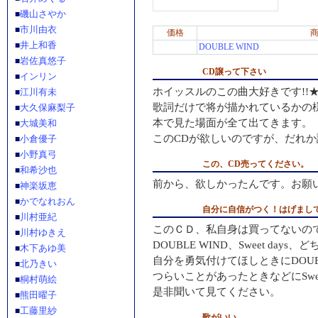
磯山さやか
■
市川由衣
■
価格
井上和香
■
DOUBLE WIND
岩佐真悠子
■
CD譲って下さい
インリン
■
ホイッスルのこの曲大好きです!!
江川有未
■
歌詞だけで将が描かれているかの
大久保麻梨子
■
本で見た場面が全て出てきます。
大城美和
■
このCDが欲しいのですが、だれか
小倉優子
■
小野真弓
■
この、CD売ってください。
和希沙也
■
前から、欲しかったんです。お願
神楽坂恵
■
かでなれおん
■
自分に自信がつく！はげまし
川村亜紀
■
このＣＤ、私自身は買ってないの
川村ゆきえ
■
DOUBLE WIND、Sweet da
木下あゆ美
■
自分を勇気付けてほしときにDOUBL
北乃きい
■
つらいことがあったときなどにSweet
桐村萌絵
■
是非聞いて見てください。
熊田曜子
■
工藤里紗
■
歌がいい