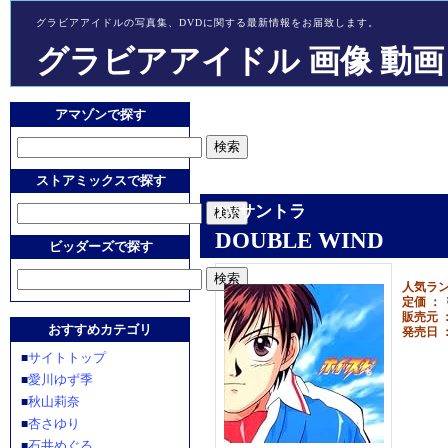
グラビアアイドルの写真集、DVDに関する最新情報をお届致します。
グラビアアイドル 画像 動画
アマゾンで探す
ストアミックスで探す
TVサントラ
DOUBLE WIND
ビッダーズで探す
人気ラン
定価 ：
￥
販売元 
おすすめカテゴリ
発売日 
サイトトップ
■
愛川ゆず季
■
秋山莉奈
■
杏さゆり
■
石井めぐる
■