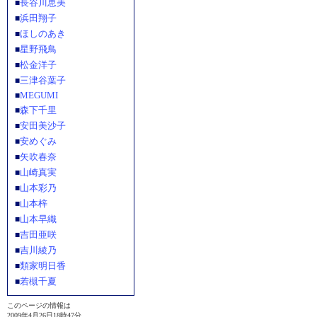
長谷川恵美
■
浜田翔子
■
ほしのあき
■
星野飛鳥
■
松金洋子
■
三津谷葉子
■
MEGUMI
■
森下千里
■
安田美沙子
■
安めぐみ
■
矢吹春奈
■
山崎真実
■
山本彩乃
■
山本梓
■
山本早織
■
吉田亜咲
■
吉川綾乃
■
類家明日香
■
若槻千夏
■
このページの情報は
2009年4月26日18時47分