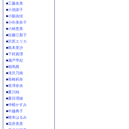
工藤友美
■
小池栄子
■
小阪由佳
■
小向美奈子
■
小林恵美
■
佐藤江梨子
■
沢尻エリカ
■
島本里沙
■
下村真理
■
瀬戸早妃
■
相馬茜
■
滝沢乃南
■
長崎莉奈
■
長澤奈央
■
夏川純
■
夏目理緒
■
仲根かすみ
■
中越典子
■
根本はるみ
■
花井美里
■