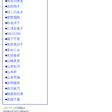
長谷川恵美
■
浜田翔子
■
ほしのあき
■
星野飛鳥
■
松金洋子
■
三津谷葉子
■
MEGUMI
■
森下千里
■
安田美沙子
■
安めぐみ
■
矢吹春奈
■
山崎真実
■
山本彩乃
■
山本梓
■
山本早織
■
吉田亜咲
■
吉川綾乃
■
類家明日香
■
若槻千夏
■
このページの情報は
2009年4月26日18時46分