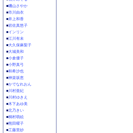
磯山さやか
■
市川由衣
■
井上和香
■
岩佐真悠子
■
インリン
■
江川有未
■
大久保麻梨子
■
大城美和
■
小倉優子
■
小野真弓
■
和希沙也
■
神楽坂恵
■
かでなれおん
■
川村亜紀
■
川村ゆきえ
■
木下あゆ美
■
北乃きい
■
桐村萌絵
■
熊田曜子
■
工藤里紗
■