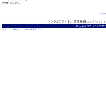
時点のものです。
この
『グラビアアイドル 画像 動画 コレクション』は
Copyright 2005 グラビアアイ
相互リンク募集ACT
キャバ嬢暴露ブログ