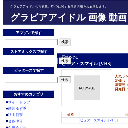
グラビアアイドルの写真集、DVDに関する最新情報をお届致します。
グラビアアイドル 画像 動画
アマゾンで探す
ストアミックスで探す
石井めぐる
ピュア・スマイル [VHS]
ビッダーズで探す
人気ラン
定価 ：
￥
販売元 
発売日 
おすすめカテゴリ
サイトトップ
■
愛川ゆず季
■
秋山莉奈
価格
■
ピュア・スマイル [VHS]
杏さゆり
■
石井めぐる
■